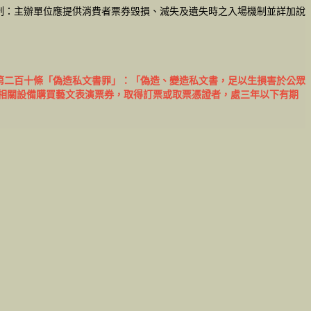
制：主辦單位應提供消費者票券毀損、滅失及遺失時之入場機制並詳加說
第二百十條「偽造私文書罪」：「偽造、變造私文書，足以生損害於公眾
相關設備購買藝文表演票券，取得訂票或取票憑證者，處三年以下有期