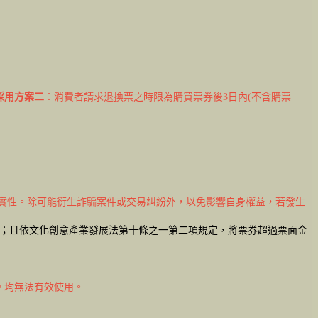
採用方案二
：消費者請求退換票之時限為購買票券後3日內(不含購票
：
真實性。除可能衍生詐騙案件或交易糾紛外，以免影響自身權益，若發生
款；且依文化創意產業發展法第十條之一第二項規定，將票券超過票面金
de 均無法有效使用。