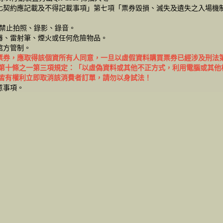
化契約應記載及不得記載事項」第七項「票券毀損、滅失及遺失之入場機
，禁止拍照、錄影、錄音。
器、雷射筆、煙火或任何危險物品。
館方管制。
票券，應取得該個資所有人同意，一旦以虛假資料購買票券已經涉及刑法
法第十條之一第三項規定：「以虛偽資料或其他不正方式，利用電腦或其他
X皆有權利立即取消該消費者訂單，請勿以身試法！
意事項。