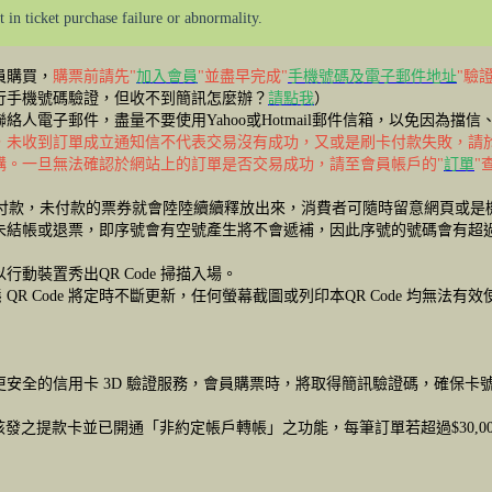
 in ticket purchase failure or abnormality.
員購買，
購票前請先"
加入會員
"並盡早完成"
手機號碼及電子郵件地址
"驗
行手機號碼驗證，但收不到簡訊怎麼辦？
請點我
）
人電子郵件，盡量不要使用Yahoo或Hotmail郵件信箱，以免因為
，未收到訂單成立通知信不代表交易沒有成功，又或是刷卡付款失敗，請
購。一旦無法確認於網站上的訂單是否交易成功，請至會員帳戶的"
訂單
"
成付款，未付款的票券就會陸陸續續釋放出來，消費者可隨時留意網頁或是
未結帳或退票，即序號會有空號產生將不會遞補，因此序號的號碼會有超
時以行動裝置秀出QR Code 掃描入場。
態 QR Code 將定時不斷更新，任何螢幕截圖或列印本QR Code 均無法有
了更安全的信用卡 3D 驗證服務，會員購票時，將取得簡訊驗證碼，確保
發之提款卡並已開通「非約定帳戶轉帳」之功能，每筆訂單若超過$30,0