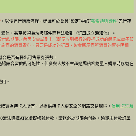
證
，以便進行購票流程，建議可於會員"設定"中的"
報名預填資料
"先行存
擋信、漏信，甚至被視為垃圾郵件而無法收到『訂單成立通知信』。
於付款期限之內再次嘗試刷卡（即便收到銀行的授權成功的簡訊或電子郵
查詢您的消費資料，只要是成功的訂單，皆會顯示您所消費的票券明細，
機台是否有釋出可售票券張數。
過場館容留數的可能性，但參與人數不會超過場館容納量。購票時序號在
效使用。
卡號確實為持卡人所有，以提供持卡人更安全的網路交易環境。
信用卡3D驗
00無法選擇ATM虛擬帳號付款，請務必於期限內付款，逾期未付款訂單