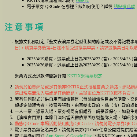
KKTIX購票流程圖示說明
請點我
電子票券 QRCode 在哪裡？該如何使用？詳情
請點選此處
注 意 事 項
根據文化部訂定『藝文表演票券定型化契約應記載及不得記載事
日)，購買票券後第4日起不接受退換票申請，請求退換票日期以收
2025/4/19購買，退票截止日為2025/4/22 (含)，2025/4/
2025/4/26購買，退票截止日為2025/4/29 (含)，2025/4/
退票方式及退款時間請詳閱
KKTIX退換票規定
請勿於拍賣網站或是其他非KKTIX正式授權售票之通路、網站
演出現場無法入場或是其他問題，主辦單位及KKTIX概不負責。
若有任何形式非供自用而加價轉售（無論加價名目為代購費、交通
額或定價販售者，按票券張數，由直轄市政府、縣（市）政府處
一人一票、憑票入場，票券視同有價證券，請妥善保存，如發生
【演唱會門票】本節目演出當天需依票面序號整隊入場，詳細序
動態QR Code 本場活動使用動態QR Code，請勿將電子票券QR 
電子票券為無記名票券，請勿將票券QR Code任意公開或提供
電子票券可前往
App Store
／
Google Play
下載KKTIX app，入