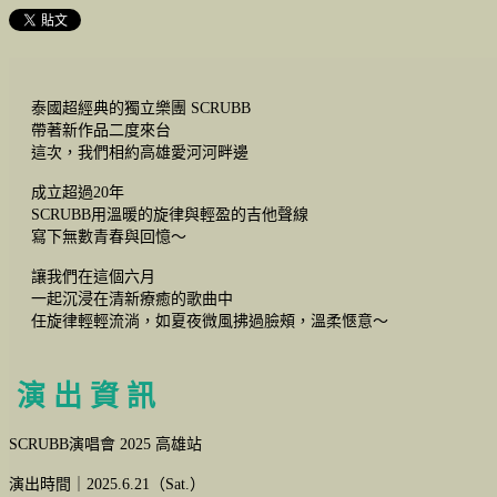
泰國超經典的獨立樂團 SCRUBB
帶著新作品二度來台
這次，我們相約高雄愛河河畔邊
成立超過20年
SCRUBB用溫暖的旋律與輕盈的吉他聲線
寫下無數青春與回憶～
讓我們在這個六月
一起沉浸在清新療癒的歌曲中
任旋律輕輕流淌，如夏夜微風拂過臉頰，溫柔愜意～
演 出 資 訊
SCRUBB演唱會 2025 高雄站
演出時間｜2025.6.21（Sat.）