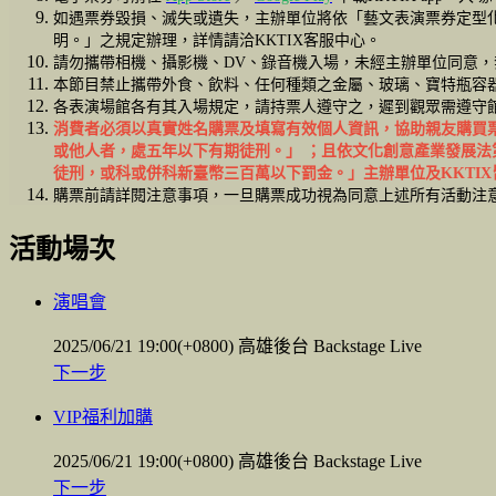
如遇票券毀損、滅失或遺失，主辦單位將依「藝文表演票券定型
明。」之規定辦理，詳情請洽KKTIX客服中心。
請勿攜帶相機、攝影機、DV、錄音機入場，未經主辦單位同意
本節目禁止攜帶外食、飲料、任何種類之金屬、玻璃、寶特瓶容
各表演場館各有其入場規定，請持票人遵守之，遲到觀眾需遵守
消費者必須以真實姓名購票及填寫有效個人資訊，協助親友購買
或他人者，處五年以下有期徒刑。」 ；且依文化創意產業發展
徒刑，或科或併科新臺幣三百萬以下罰金。」主辦單位及KKTI
購票前請詳閱注意事項，一旦購票成功視為同意上述所有活動注
活動場次
演唱會
2025/06/21 19:00(+0800)
高雄後台 Backstage Live
下一步
VIP福利加購
2025/06/21 19:00(+0800)
高雄後台 Backstage Live
下一步