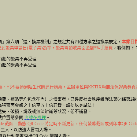
項』第六項「退、換票機制」之規定共有四種方案之退換票規定，
本節目
到退票申請日(電子票)為準，退票需酌收票面金額5%手續費
，範例如下
23 (含)起的退票不再受理
30 (含)起的退票不再受理
購票、也不要透過陌生代購進行購票，主辦單位與KKTIX均無法保證票券
費、補貼等均包含在內）之情事者，已違反社會秩序維護法第64條第2
每張票面金額之十倍至五十倍罰鍰，請勿以身試法！
遺失、破損、燒毀或無法辨識等狀況，恕不補發。
號位置請參閱
序號在哪裡
。
Code 截圖。動態 QR Code 將定時不斷更新，任何螢幕截圖或列印本QR Co
給第三人，以防遭人冒領入場。
場時以行動裝置秀出QR Code 掃描入場。