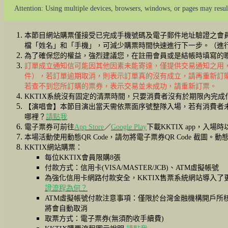
Attention: Using multiple devices, browsers, windows, or pages may result
本節目網站購票僅接受已完成手機號碼及電子郵件地址驗證之會
檔「姓名」和「手機」，可減少購票時間快速進行下一步。（進
為了確保您的權益，強烈建議您，在註冊會員或是結帳時填寫的聯絡
訂單成立通知信可能因其他因素未能寄達，僅提供交易通知之用
件），若訂單逾期取消，則表示訂單真的沒有成立，請再重新訂
若查不到您所訂購的票券，表示交易並未成功，請重新訂票。
KKTIX系統沒有固定的清票時間，只要消費者沒有於期限內完
【演唱會】本節目演出當天需依票面序號整隊入場，若有消費者
哪裡？
請點我
電子票券可前往
App Store
／
Google Play
下載KKTIX app，入場
本場活動使用動態QR Code，請勿將電子票券QR Code 截圖。動
KKTIX網站購票：
每位KKTIX會員限購8張
付款方式：信用卡(VISA/MASTER/JCB)、ATM虛擬帳號
為強化信用卡網路付款安全，KKTIX售票系統網站導入
證流程為何？
ATM虛擬帳號付款注意事項：僅限於台灣金融機構開戶所核
將會自動取消
取票方式：電子票券(無須酌收手續費)